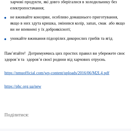
харчові продукти, які довго зберігалися в холодильнику без
електропостачання;
не вживайте консерви, особливо домашнього приготування,
якщо в них здута кришка, змінився колір, запах, смак або якщо
ви не впевнені у їх доброякісноті;
уникайте вживання підозрілих дикорослих грибів та ягід.
Пам’ятайте! Дотримуючись цих простих правил ви убережете своє
здоров’я та здоров’я своєї родини від харчових отруєнь.
https://nmuofficial.com/wp-content/uploads/2016/06/M2L4.pdf
https://phc.org.ua/new
Поділитися: