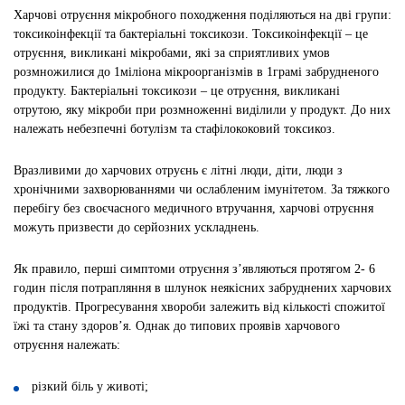
Харчові отруєння мікробного походження поділяються на дві групи:
токсикоінфекції та бактеріальні токсикози. Токсикоінфекції – це
отруєння, викликані мікробами, які за сприятливих умов
розмножилися до 1міліона мікроорганізмів в 1грамі забрудненого
продукту. Бактеріальні токсикози – це отруєння, викликані
отрутою, яку мікроби при розмноженні виділили у продукт. До них
належать небезпечні ботулізм та стафілококовий токсикоз.
Вразливими до харчових отруєнь є літні люди, діти, люди з
хронічними захворюваннями чи ослабленим імунітетом. За тяжкого
перебігу без своєчасного медичного втручання, харчові отруєння
можуть призвести до серйозних ускладнень.
Як правило, перші симптоми отруєння з’являються протягом 2- 6
годин після потрапляння в шлунок неякісних забруднених харчових
продуктів. Прогресування хвороби залежить від кількості спожитої
їжі та стану здоров’я. Однак до типових проявів харчового
отруєння належать:
різкий біль у животі;