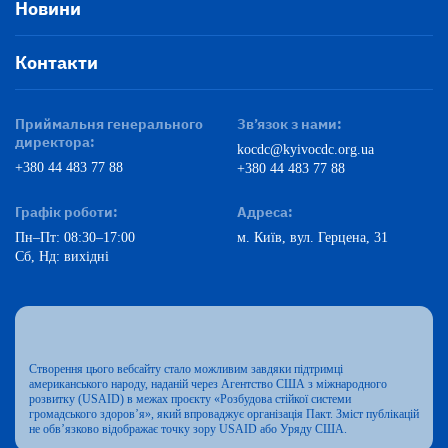
Новини
Контакти
Приймальня генерального
Зв’язок з нами:
директора:
kocdc@kyivocdc.org.ua
+380 44 483 77 88
+380 44 483 77 88
Графік роботи:
Адреса:
Пн–Пт: 08:30–17:00
м. Київ, вул. Герцена, 31
Сб, Нд: вихідні
Створення цього вебсайту стало можливим завдяки підтримці
американського народу, наданій через Агентство США з міжнародного
розвитку (USAID) в межах проєкту «Розбудова стійкої системи
громадського здоров’я», який впроваджує організація Пакт. Зміст публікацій
не обв’язково відображає точку зору USAID або Уряду США.