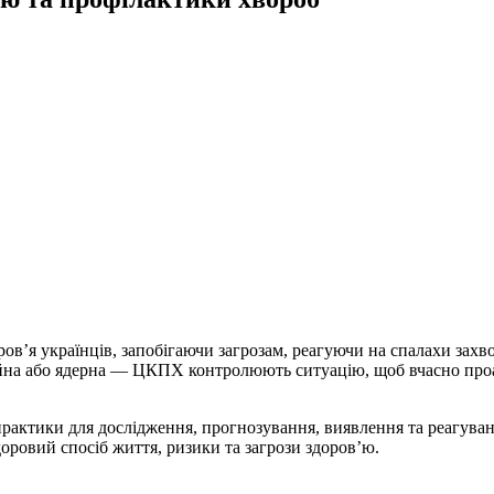
ов’я українців, запобігаючи загрозам, реагуючи на спалахи захв
аційна або ядерна — ЦКПХ контролюють ситуацію, щоб вчасно проа
рактики для дослідження, прогнозування, виявлення та реагуванн
ровий спосіб життя, ризики та загрози здоров’ю.