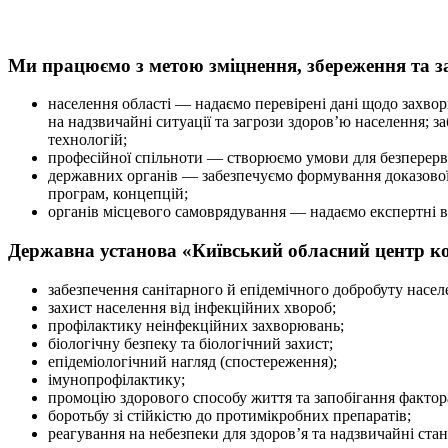
Ми працюємо з метою зміцнення, збереження та за
населення області — надаємо перевірені дані щодо захвор
на надзвичайні ситуації та загрози здоров’ю населення; з
технологій;
професійної спільноти
—
створюємо умови для безперервн
державних органів — забезпечуємо формування доказової б
програм, концепцій;
органів місцевого самоврядування — надаємо експертні ви
Державна установа «Київський обласний центр кон
забезпечення санітарного й епідемічного добробуту насел
захист населення від інфекційних хвороб;
профілактику неінфекційних захворювань;
біологічну безпеку та біологічний захист;
епідеміологічний нагляд (спостереження);
імунопрофілактику;
промоцію здорового способу життя та запобігання фактор
боротьбу зі стійкістю до протимікробних препаратів;
реагування на небезпеки для здоров’я та надзвичайні стан