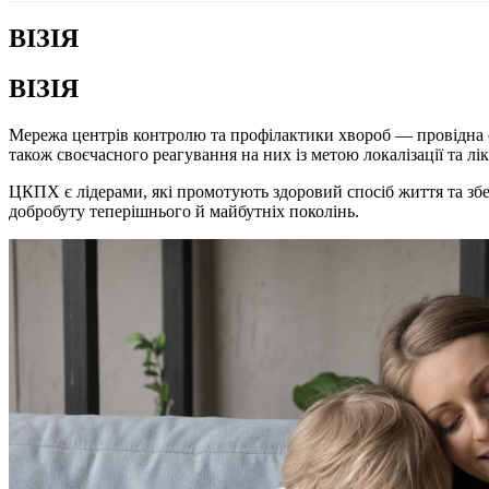
ВІЗІЯ
ВІЗІЯ
Мережа центрів контролю та профілактики хвороб — провідна с
також своєчасного реагування на них із метою локалізації та лікв
ЦКПХ є лідерами, які промотують здоровий спосіб життя та зб
добробуту теперішнього й майбутніх поколінь.