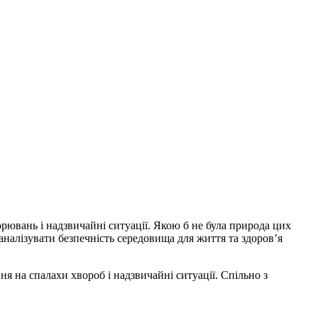
орювань і надзвичайні ситуації. Якою б не була природа цих
налізувати безпечність середовища для життя та здоров’я
я на спалахи хвороб і надзвичайні ситуації. Спільно з