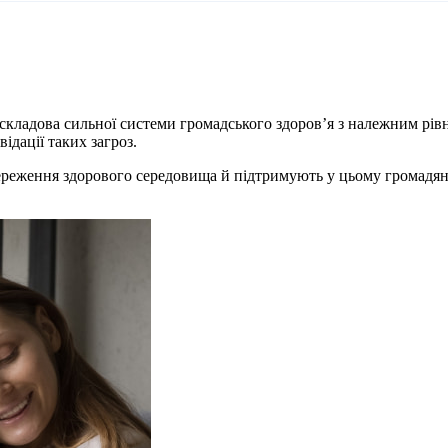
кладова сильної системи громадського здоров’я з належним рівн
ідації таких загроз.
ереження здорового середовища й підтримують у цьому громадян і