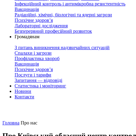
Інфекційний контроль і антимікробна резистентність
Вакцинація
Радіаційні, хімічні, біологічні та ядерні загрози
Психічне здоров’я
Лабораторні дослідження
Безперервний професійний розвиток
Громадянам
З питань виникнення надзвичайних ситуацій
Спалахи і загрози
Профілактика хвороб
Вакцинація
Психічне здоров’я
Послуги і тарифи
Запитання — відповіді
Статистика і моніторинг
Новини
Контакти
Головна
Про нас
Про Київський обласний центр контрол