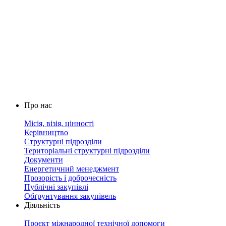
Про нас
Місія, візія, цінності
Керівництво
Структурні підрозділи
Територіальні структурні підрозділи
Документи
Енергетичний менеджмент
Прозорість і доброчесність
Публічні закупівлі
Обґрунтування закупівель
Діяльність
Проєкт міжнародної технічної допомоги