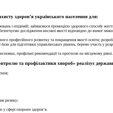
хисту здоров’я українського населення для:
ювань і епідемій; займаємося промоцією здорового способу життя
абезпечуємо дослідження високої якості відповідно до вимог між
ого професійного розвитку та покращення якості освіти; розроб
ази для підготовки управлінських рішень, беремо участь у розр
сновки, профільні рекомендації та прогнози на місцевому рівні.
тролю та профілактики хвороб» реалізує державну
ення;
ам ризику;
и у сфері охорони здоров’я.