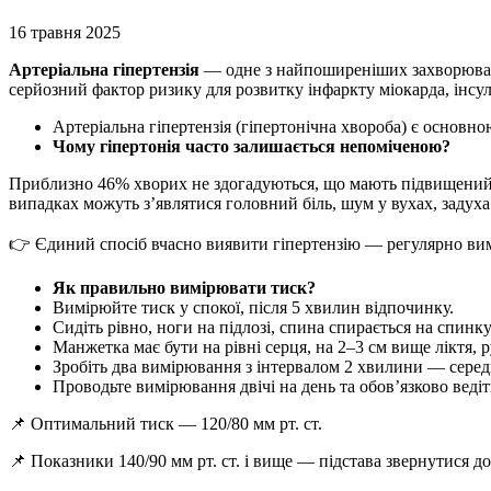
16 травня 2025
Артеріальна гіпертензія
— одне з найпоширеніших захворювань
серйозний фактор ризику для розвитку інфаркту міокарда, інсуль
Артеріальна гіпертензія (гіпертонічна хвороба) є основн
Чому гіпертонія часто залишається непоміченою?
Приблизно 46% хворих не здогадуються, що мають підвищений
випадках можуть з’являтися головний біль, шум у вухах, задуха 
👉 Єдиний спосіб вчасно виявити гіпертензію — регулярно вим
Як правильно вимірювати тиск?
Вимірюйте тиск у спокої, після 5 хвилин відпочинку.
Сидіть рівно, ноги на підлозі, спина спирається на спинку
Манжетка має бути на рівні серця, на 2–3 см вище ліктя, р
Зробіть два вимірювання з інтервалом 2 хвилини — середн
Проводьте вимірювання двічі на день та обов’язково вед
📌 Оптимальний тиск — 120/80 мм рт. ст.
📌 Показники 140/90 мм рт. ст. і вище — підстава звернутися д