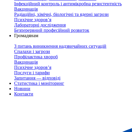
Інфекційний контроль і антимікробна резистентність
Вакцинація
Радіаційні, хімічні, біологічні та ядерні загрози
Психічне здоров’я
Лабораторні дослідження
Безперервний професійний розвиток
Громадянам
З питань виникнення надзвичайних ситуацій
Спалахи і загрози
Профілактика хвороб
Вакцинація
Психічне здоров’я
Послуги і тарифи
Запитання — відповіді
Статистика і моніторинг
Новини
Контакти