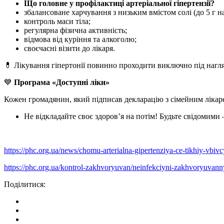
Що головне у профілактиці артеріальної гіпертензії?
збалансоване харчування з низьким вмістом солі (до 5 г на
контроль маси тіла;
регулярна фізична активність;
відмова від куріння та алкоголю;
своєчасні візити до лікаря.
💊 Лікування гіпертонії повинно проходити виключно під нагл
💙
Програма «Доступні ліки»
Кожен громадянин, який підписав декларацію з сімейним лікаре
Не відкладайте своє здоров’я на потім! Будьте свідомими
https://phc.org.ua/news/chomu-arterialna-gipertenziya-ce-tikhiy-vbiv
https://phc.org.ua/kontrol-zakhvoryuvan/neinfekciyni-zakhvoryuvann
Поділитися: