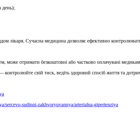
 день);
ядом лікаря. Сучасна медицина дозволяє ефективно контролюват
м, може отримати безкоштовні або частково оплачувані медикаме
 — контролюйте свій тиск, ведіть здоровий спосіб життя та дотри
cya
ya/sercevo-sudinni-zakhvoryuvannya/arterialna-gipertenziya