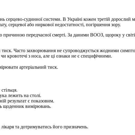
 серцево-судинної системи. В Україні кожен третій дорослий ма
ту, серцевої або ниркової недостатності, погіршення зору.
ою причиною передчасної смерті. За даними ВООЗ, щороку у світі
 тиск. Часто захворювання не супроводжується жодними симпто
чи кровотечі з носа, але ці ознаки не є специфічними.
ірювати артеріальний тиск.
 стільця.
ука лежить на столі.
ій результат є показовим.
іть щоденник вимірювань.
о лікаря та дотримуватись його призначень.