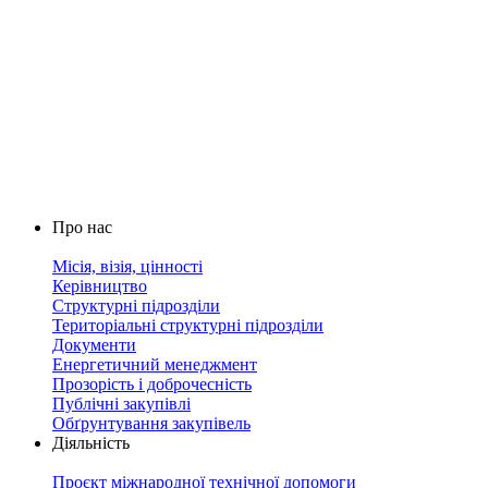
Про нас
Місія, візія, цінності
Керівництво
Структурні підрозділи
Територіальні структурні підрозділи
Документи
Енергетичний менеджмент
Прозорість і доброчесність
Публічні закупівлі
Обґрунтування закупівель
Діяльність
Проєкт міжнародної технічної допомоги